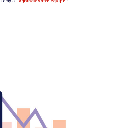
t temps d’
agrandir votre équipe
: