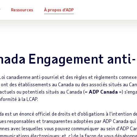
P
Ressources
À propos d’ADP
ada Engagement anti-
 Loi canadienne anti-pourriel et des règles et règlements connex
 ont des établissements au Canada ou des associés situés au Can
 actuels ou potentiels situés au Canada («
ADP Canada
») s’eng
onformité à la LCAP.
da
est un énoncé officiel de droits et d’obligations à l’intention d
iques responsables et transparentes adoptées par ADP Canada qui
sonnes avec lesquelles vous pouvez communiquer au sein d’ADP Can
ommunications électroniques; et, c) de la façon de vous désabon