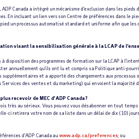
 ADP Canada a intégré un mécanisme d’exclusion dans les pieds 
es. En incluant un lien vers son Centre de préférences dans le p
r pied un processus automatisé standard et uniforme afin que l
mation visant la sensibilisation générale à la LCAP de l’e
à disposition des programmes de formation sur la LCAP à l’intent
er annuellement qu’ils ont lu et compris sa Politique anti-pourri
s supplémentaires et a apporté des changements aux processus op
es Services des ventes et du marketing) qui envoient la majorité d
z plus recevoir de MEC d’ADP Canada?
ois très au sérieux. Vous pouvez vous désabonner en tout temps 
lle-ci retirera votre nom de sa liste dans un délai de dix (10) jou
références d’ADP Canada au
www.adp.ca/preferences
; ou