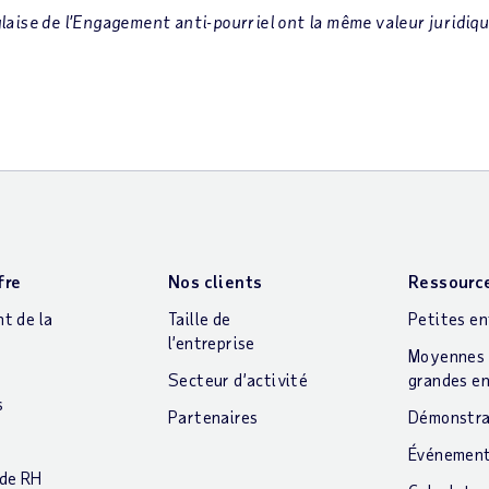
laise de l’Engagement anti-pourriel ont la même valeur juridiqu
fre
Nos clients
Ressourc
t de la
Taille de
Petites en
l’entreprise
Moyennes 
t
Secteur d’activité
grandes en
s
Partenaires
Démonstra
Événemen
 de RH