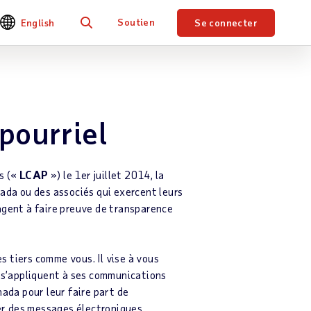
Soutien
English
Se connecter
Je recherche
pourriel
es («
LCAP
») le 1er juillet 2014, la
ada ou des associés qui exercent leurs
agent à faire preuve de transparence
es tiers comme vous. Il vise à vous
 s’appliquent à ses communications
ada pour leur faire part de
ner des messages électroniques