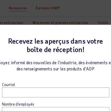
P
Ressources
À propos d’ADP
es entreprises
Moyennes et grandes entreprises
Outils
Recevez les aperçus dans votre
boîte de réception!
Soyez informé des nouvelles de l’industrie, des événements e
des renseignements sur les produits d’ADP
Courriel
tratégie de
onnel
Nombre d’employés