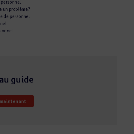
u personnel
le un problème?
re de personnel
nnel
rsonnel
au guide
 maintenant