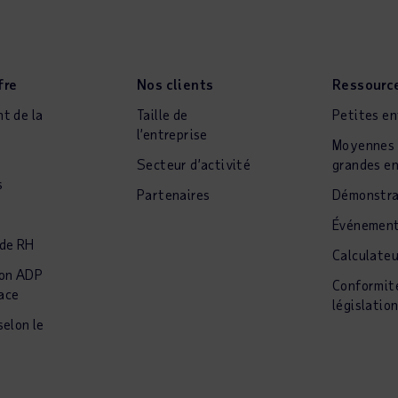
fre
Nos clients
Ressourc
t de la
Taille de
Petites en
l’entreprise
Moyennes 
t
Secteur d’activité
grandes en
s
Partenaires
Démonstra
Événemen
 de RH
Calculate
ion ADP
Conformit
ace
législatio
selon le