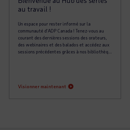
Bienvenue au Hub des séries
au travail !
Un espace pour rester informé sur la
communauté d’ADP Canada ! Tenez-vous au
courant des dernières sessions des orateurs,
des webinaires et des balados et accédez aux
sessions précédentes grâces à nos bibliothèques à la demande. Inscrivez-vous à notre lettre d’information pour rester au courant de tout ce qui se passe avec au travail !
visionner maintenant