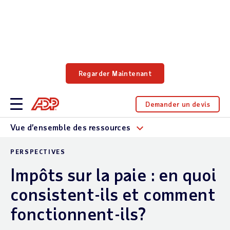
Ne manquez pas le webinaire gratuit pour
découvrir comment Forrester Consulting quantifie
l'impact d'ADP Workforce Now.
Regarder Maintenant
Demander un devis
Vue d’ensemble des ressources
PERSPECTIVES
Impôts sur la paie : en quoi
consistent-ils et comment
fonctionnent-ils?