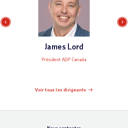
Previous
Next
James Lord
Président ADP Canada
Voir tous les dirigeants
Nous contacter