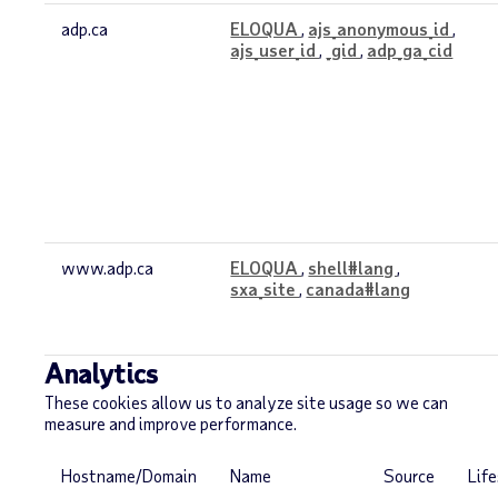
adp.ca
ELOQUA
,
ajs_anonymous_id
,
ajs_user_id
,
_gid
,
adp_ga_cid
www.adp.ca
ELOQUA
,
shell#lang
,
sxa_site
,
canada#lang
Analytics
These cookies allow us to analyze site usage so we can
measure and improve performance.
Hostname/Domain
Name
Source
Lif