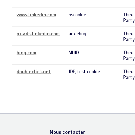
www.linkedin.com
bscookie
Third
Part
px.ads.linkedin.com
ar_debug
Third
Part
bing.com
MUID
Third
Part
doubleclick.net
IDE, test_cookie
Third
Part
Nous contacter