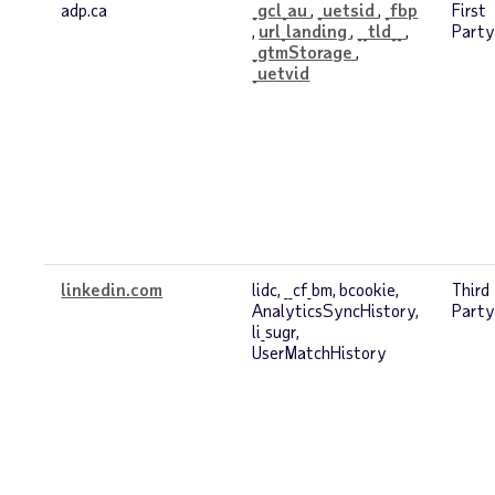
adp.ca
_gcl_au
,
_uetsid
,
_fbp
First
,
url_landing
,
__tld__
,
Part
_gtmStorage
,
_uetvid
linkedin.com
lidc, __cf_bm, bcookie,
Third
AnalyticsSyncHistory,
Part
li_sugr,
UserMatchHistory