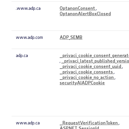
Required
.www.adp.ca
OptanonConsent
,
OptanonAlertBoxClosed
www.adp.com
ADP_SEMB
adp.ca
__privaci_cookie_consent_genera
,
__privaci_latest_published_versi
__privaci_cookie_consent_uuid
,
__privaci_cookie_consents
,
__privaci_cookie_no_action
,
securityAIADPCookie
www.adp.ca
__RequestVerificationToken
,
ASP.NET_SessionId
,