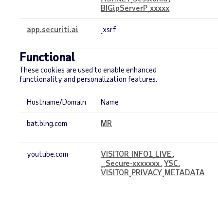
BIGipServerP_xxxxx
app.securiti.ai
_xsrf
Functional
These cookies are used to enable enhanced
functionality and personalization features.
Hostname/Domain
Name
Functional
bat.bing.com
MR
youtube.com
VISITOR_INFO1_LIVE
,
__Secure-xxxxxxx
,
YSC
,
VISITOR_PRIVACY_METADATA