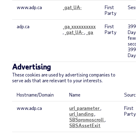
Analytics
www.adp.ca
_gat_UA-
First
Ses
Party
adp.ca
_ga_xxxxxxxxxx
First
39
,
_gat_UA-
,
_ga
Party
Day
fe
sec
39
Day
Advertising
These cookies are used by advertising companies to
serve ads that are relevant to your interests.
Hostname/Domain
Name
Sourc
Advertising
www.adp.ca
url_parameter
,
First
url_landing
,
Part
SBSpromoscroll
,
SBSAssetExit